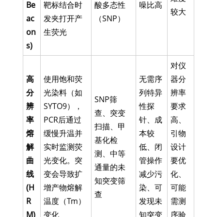
Be
靶标结合时
酸多态性
噪比高
较大
ac
发夹打开产
（SNP）
on
生荧光
s)
对仪
高
使用饱和荧
无需序
器分
分
光染料（如
列特异
辨率
SNP筛
辨
SYTO9），
性探
要求
查、突变
率
PCR后通过
针、成
高、
扫描、甲
熔
缓慢升温并
本较
引物
基化检
解
实时监测荧
低、闭
设计
测、中等
曲
光变化。突
管操作
要优
通量的未
线
变会导致扩
减少污
化、
知突变筛
(H
增产物熔解
染、可
可能
查
R
温度（Tm）
发现未
需测
M)
变化
知突变
序验