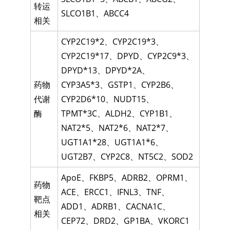
转运
SLCO1B1
、
ABCC4
相关
CYP2C19*2
、
CYP2C19*3
、
CYP2C19*17
、
DPYD
、
CYP2C9*3
、
DPYD*13
、
DPYD*2A
、
药物
CYP3A5*3
、
GSTP1
、
CYP2B6
、
代谢
CYP2D6*10
、
NUDT15
、
酶
TPMT*3C
、
ALDH2
、
CYP1B1
、
NAT2*5
、
NAT2*6
、
NAT2*7
、
UGT1A1*28
、
UGT1A1*6
、
UGT2B7
、
CYP2C8
、
NT5C2
、
SOD2
ApoE
、
FKBP5
、
ADRB2
、
OPRM1
、
药物
ACE
、
ERCC1
、
IFNL3
、
TNF
、
靶点
ADD1
、
ADRB1
、
CACNA1C
、
相关
CEP72
、
DRD2
、
GP1BA
、
VKORC1