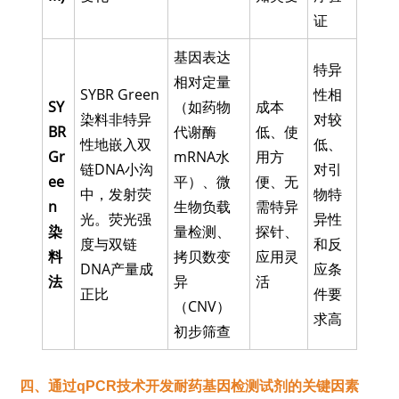
证
基因表达
特异
相对定量
SYBR Green
性相
SY
（如药物
成本
染料非特异
对较
BR
代谢酶
低、使
性地嵌入双
低、
Gr
mRNA水
用方
链DNA小沟
对引
ee
平）、微
便、无
中，发射荧
物特
n
生物负载
需特异
光。荧光强
异性
染
量检测、
探针、
度与双链
和反
料
拷贝数变
应用灵
DNA产量成
应条
法
异
活
正比
件要
（CNV）
求高
初步筛查
四、
通过qPCR技术开发耐药基因检测试剂的关键因素