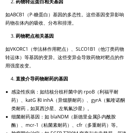
药物转运蛋白相关基因
如ABCB1（P-糖蛋白）基因的多态性。这些基因变异影响
药物在体内的吸收、分布和排泄。
药物靶点相关基因
如VKORC1（华法林作用靶点）、SLCO1B1（他汀类药物
转运体）等基因的变异。这些变异会导致药物对靶点的作
用强度改变。
直接介导药物耐药的基因
感染性疾病：如结核分枝杆菌中的 rpoB（利福平耐
药）、katG 和 inhA（异烟肼耐药）、gyrA（氟喹诺酮
类耐药，如莫西沙星、左氧氟沙星）。
细菌耐药基因：如 blaNDM（新德里金属β-内酰胺
酶）、mcr-1（粘菌素耐药）、cfr（多重耐药）等。