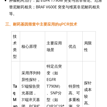
肿瘤靶向治疗：如 EGFR T790M 突变与吉非替尼、厄洛
替尼耐药相关；BRAF V600E 突变与维莫非尼耐药相关
等。
三、
耐药基因筛查中主要应用的qPCR技术
技
术
主要应用
局限
核心原理
优点
类
场景
性
型
特定点突
采用序列特
变（如
异性探针，
EGFR
探针
Ta
5'端报告荧
T790M）
特异性
成本
q
光基团，
、SNP分
高、可
较
M
3'端淬灭基
型（如
多重检
高、
an
团。PCR扩
CYP2C19*
测、定