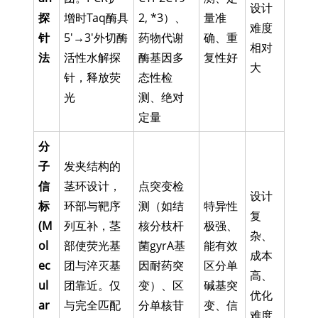
设计
探
增时Taq酶具
2, *3）、
量准
难度
针
5'→3'外切酶
药物代谢
确、重
相对
法
活性水解探
酶基因多
复性好
大
针，释放荧
态性检
光
测、绝对
定量
分
子
发夹结构的
信
茎环设计，
点突变检
设计
标
环部与靶序
测（如结
特异性
复
(M
列互补，茎
核分枝杆
极强、
杂、
ol
部使荧光基
菌gyrA基
能有效
成本
ec
团与淬灭基
因耐药突
区分单
高、
ul
团靠近。仅
变）、区
碱基突
优化
ar
与完全匹配
分单核苷
变、信
难度