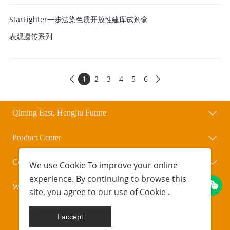
StarLighter一步法染色质开放性建库试剂盒
表观遗传系列
1
2
3
4
5
6


Qiming East, Hengjiu Future
Product Center
Contact Us
We use
Cookie
To improve your online
experience. By continuing to browse this
WeChat Official Account
site, you agree to our use of
Cookie
.
Copyright © Beijing Qihengxing Biotechnology Co., Ltd.
POWERED BY UEESHOP
京ICP备18042723号-1